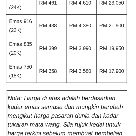
RM 461
RM 4,610
RM 23,050
(24K)
Emas 916
RM 438
RM 4,380
RM 21,900
(22K)
Emas 835
RM 399
RM 3,990
RM 19,950
(20K)
Emas 750
RM 358
RM 3,580
RM 17,900
(18K)
Nota: Harga di atas adalah berdasarkan
kadar emas semasa dan mungkin berubah
mengikut harga pasaran dunia dan kadar
tukaran mata wang. Sila rujuk kedai untuk
harga terkini sebelum membuat pembelian.