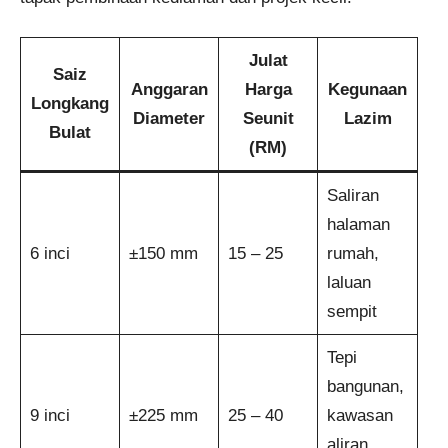
Julat
Saiz
Anggaran
Harga
Kegunaan
Longkang
Diameter
Seunit
Lazim
Bulat
(RM)
Saliran
halaman
6 inci
±150 mm
15 – 25
rumah,
laluan
sempit
Tepi
bangunan,
9 inci
±225 mm
25 – 40
kawasan
aliran