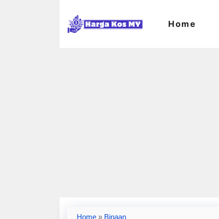
Skip
to
Home
content
Home
»
Binaan