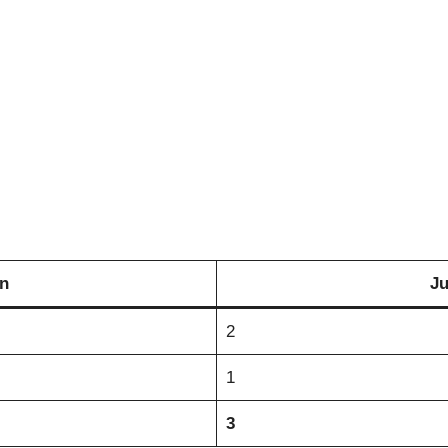
an
Ju
2
1
3