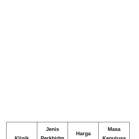
Jenis
Masa
Harga
Klinik
Perkhidm
Keputusa