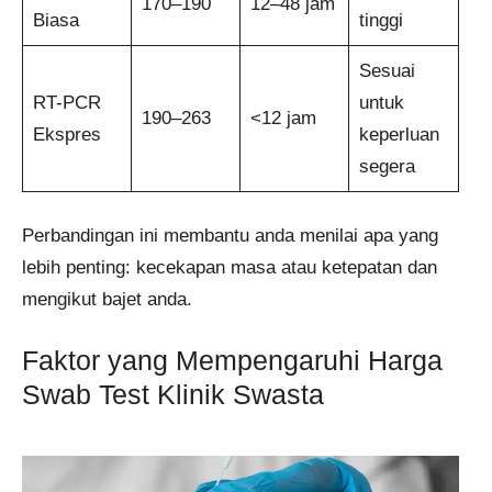
170–190
12–48 jam
Biasa
tinggi
Sesuai
RT-PCR
untuk
190–263
<12 jam
Ekspres
keperluan
segera
Perbandingan ini membantu anda menilai apa yang
lebih penting: kecekapan masa atau ketepatan dan
mengikut bajet anda.
Faktor yang Mempengaruhi Harga
Swab Test Klinik Swasta