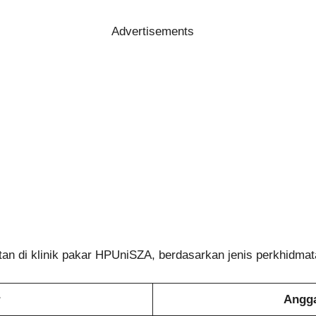
Advertisements
tan di klinik pakar HPUniSZA, berdasarkan jenis perkhidmat
r
Angga