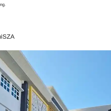
ng.
niSZA