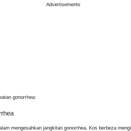
Advertisements
watan gonorrhea:
rrhea
lam mengesahkan jangkitan gonorrhea. Kos berbeza mengiku