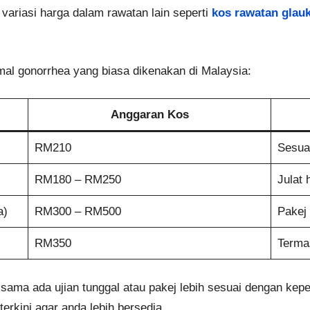
 variasi harga dalam rawatan lain seperti
kos rawatan gla
mal gonorrhea yang biasa dikenakan di Malaysia:
Anggaran Kos
RM210
Sesua
RM180 – RM250
Julat 
a)
RM300 – RM500
Pakej
RM350
Termas
i sama ada ujian tunggal atau pakej lebih sesuai dengan keper
rkini agar anda lebih bersedia.