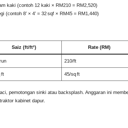
am kaki (contoh 12 kaki × RM210 = RM2,520)
egi (contoh 8’ × 4’ = 32 sqf × RM45 = RM1,440)
Saiz (ft/ft²)
Rate (RM)
 run
210/ft
 ft
45/sq ft
 laci, pemotongan sinki atau backsplash. Anggaran ini mem
raktor kabinet dapur.