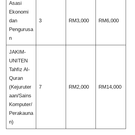
Asasi
Ekonomi
dan
3
RM3,000
RM6,000
Pengurusa
n
JAKIM-
UNITEN
Tahfiz Al-
Quran
(Kejuruter
7
RM2,000
RM14,000
aan/Sains
Komputer/
Perakauna
n)