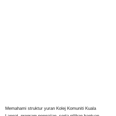
Memahami struktur yuran Kolej Komuniti Kuala
Langat, program pengajian, serta pilihan bantuan