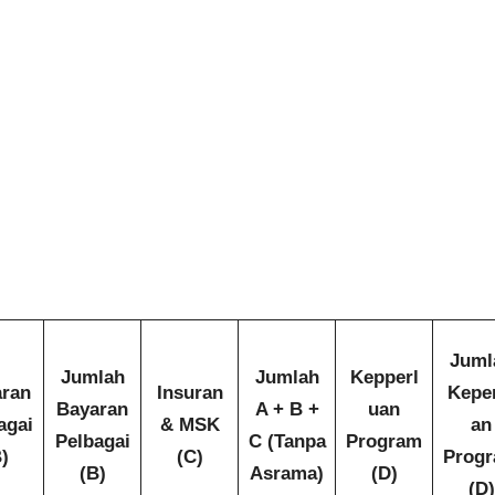
Juml
Jumlah
Jumlah
Kepperl
aran
Insuran
Kepe
Bayaran
A + B +
uan
agai
& MSK
an
Pelbagai
C (Tanpa
Program
)
(C)
Prog
(B)
Asrama)
(D)
(D)