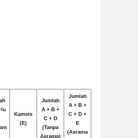
Jumlah
ah
Jumlah
A + B +
rlu
A + B +
Kamsis
C + D +
C + D
(E)
E
ram
(Tanpa
(Asrama
Asrama)