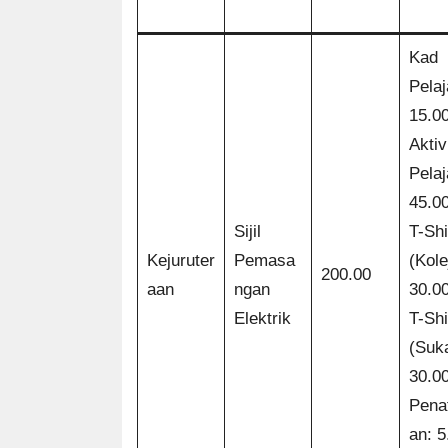
Kad
Pelaj
15.0
Aktivi
Pelaj
45.0
Sijil
T-Shi
Kejuruter
Pemasa
(Kole
200.00
aan
ngan
30.0
Elektrik
T-Shi
(Suk
30.0
Penaf
an: 5