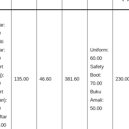
ar:
0
ti
ar:
Uniform:
0
60.00
rt
Safety
j):
Boot:
135.00
46.60
381.60
230.0
0
70.00
rt
Buku
an):
Amali:
0
50.00
tar
.00