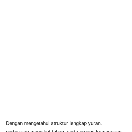
Dengan mengetahui struktur lengkap yuran,
perbezaan mengikut tahap, serta proses kemasukan,