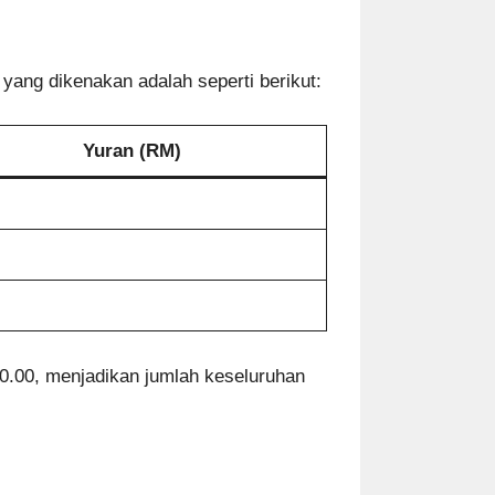
ang dikenakan adalah seperti berikut:​
Yuran (RM)
0.00, menjadikan jumlah keseluruhan