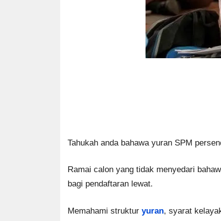
Tahukah anda bahawa yuran SPM persendir
Ramai calon yang tidak menyedari bahawa
bagi pendaftaran lewat.
Memahami struktur
yuran
, syarat kelay