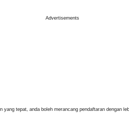
Advertisements
 yang tepat, anda boleh merancang pendaftaran dengan leb