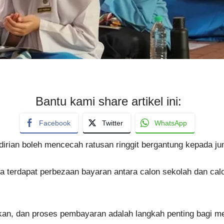
Bantu kami share artikel ini:
Facebook
Twitter
WhatsApp
ian boleh mencecah ratusan ringgit bergantung kepada jum
 terdapat perbezaan bayaran antara calon sekolah dan cal
akan, dan proses pembayaran adalah langkah penting bagi m