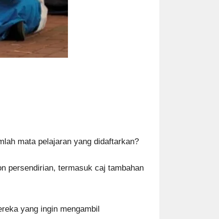
lah mata pelajaran yang didaftarkan?
on persendirian, termasuk caj tambahan
ereka yang ingin mengambil