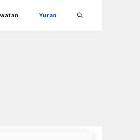
watan
Yuran