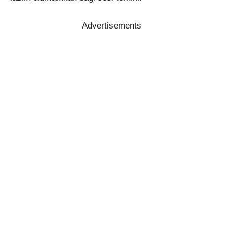
Advertisements