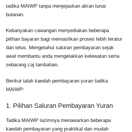
tadika MAIWP tanpa menjejaskan aliran tunai
bulanan.
Kebanyakan cawangan menyediakan beberapa
pilihan bayaran bagi memastikan proses lebih teratur
dan telus. Mengetahui saluran pembayaran sejak
awal membantu anda mengelakkan kelewatan serta
sebarang caj tambahan.
Berikut ialah kaedah pembayaran yuran tadika
MAIWP:
1. Pilihan Saluran Pembayaran Yuran
Tadika MAIWP lazimnya menawarkan beberapa
kaedah pembayaran yang praktikal dan mudah