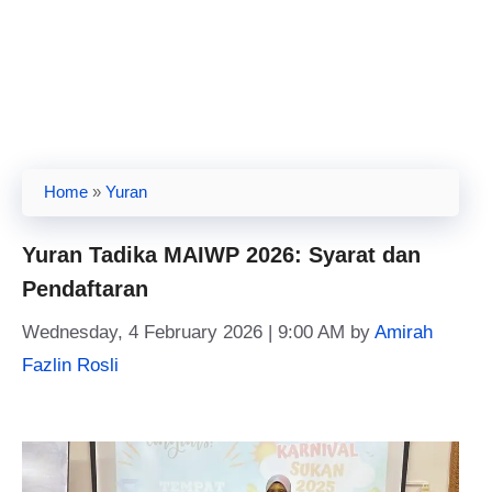
Home
»
Yuran
Yuran Tadika MAIWP 2026: Syarat dan
Pendaftaran
Wednesday, 4 February 2026 | 9:00 AM
by
Amirah
Fazlin Rosli