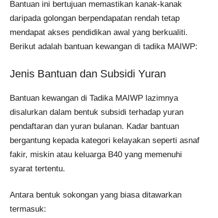
Bantuan ini bertujuan memastikan kanak-kanak
daripada golongan berpendapatan rendah tetap
mendapat akses pendidikan awal yang berkualiti.
Berikut adalah bantuan kewangan di tadika MAIWP:
Jenis Bantuan dan Subsidi Yuran
Bantuan kewangan di Tadika MAIWP lazimnya
disalurkan dalam bentuk subsidi terhadap yuran
pendaftaran dan yuran bulanan. Kadar bantuan
bergantung kepada kategori kelayakan seperti asnaf
fakir, miskin atau keluarga B40 yang memenuhi
syarat tertentu.
Antara bentuk sokongan yang biasa ditawarkan
termasuk: