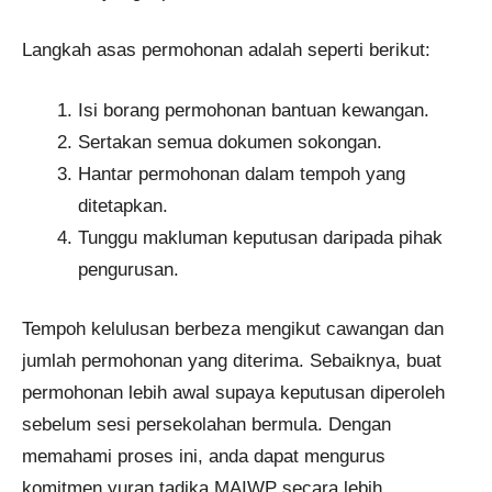
Langkah asas permohonan adalah seperti berikut:
Isi borang permohonan bantuan kewangan.
Sertakan semua dokumen sokongan.
Hantar permohonan dalam tempoh yang
ditetapkan.
Tunggu makluman keputusan daripada pihak
pengurusan.
Tempoh kelulusan berbeza mengikut cawangan dan
jumlah permohonan yang diterima. Sebaiknya, buat
permohonan lebih awal supaya keputusan diperoleh
sebelum sesi persekolahan bermula. Dengan
memahami proses ini, anda dapat mengurus
komitmen yuran tadika MAIWP secara lebih