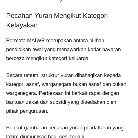
Pecahan Yuran Mengikut Kategori
Kelayakan
Permata MAIWP merupakan antara pilihan
pendidikan awal yang menawarkan kadar bayaran
berbeza mengikut kategori keluarga.
Secara umum, struktur yuran dibahagikan kepada
kategori asnaf, warganegara bukan asnaf dan bukan
warganegara. Perbezaan ini berkait rapat dengan
bantuan zakat dan subsidi yang disediakan oleh
pihak pengurusan.
Berikut gambaran pecahan yuran pendaftaran yang
lazim diumumkan bagi sesi terkini: