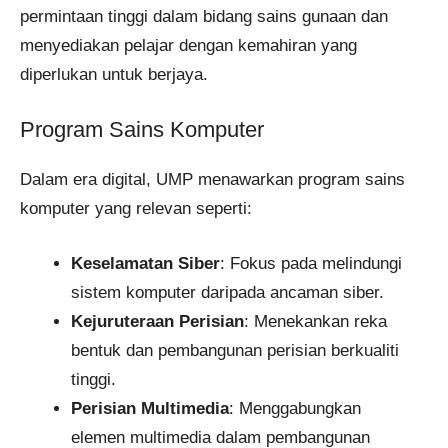
permintaan tinggi dalam bidang sains gunaan dan
menyediakan pelajar dengan kemahiran yang
diperlukan untuk berjaya.
Program Sains Komputer
Dalam era digital, UMP menawarkan program sains
komputer yang relevan seperti:
Keselamatan Siber
: Fokus pada melindungi
sistem komputer daripada ancaman siber.
Kejuruteraan Perisian
: Menekankan reka
bentuk dan pembangunan perisian berkualiti
tinggi.
Perisian Multimedia
: Menggabungkan
elemen multimedia dalam pembangunan