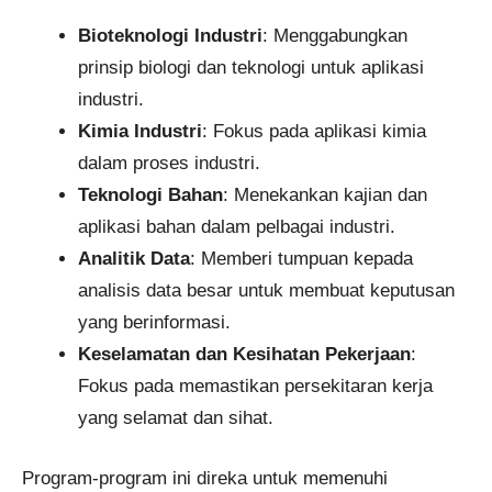
Bioteknologi Industri
: Menggabungkan
prinsip biologi dan teknologi untuk aplikasi
industri.
Kimia Industri
: Fokus pada aplikasi kimia
dalam proses industri.
Teknologi Bahan
: Menekankan kajian dan
aplikasi bahan dalam pelbagai industri.
Analitik Data
: Memberi tumpuan kepada
analisis data besar untuk membuat keputusan
yang berinformasi.
Keselamatan dan Kesihatan Pekerjaan
:
Fokus pada memastikan persekitaran kerja
yang selamat dan sihat.
Program-program ini direka untuk memenuhi