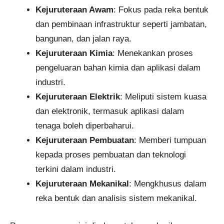
Kejuruteraan Awam
: Fokus pada reka bentuk
dan pembinaan infrastruktur seperti jambatan,
bangunan, dan jalan raya.
Kejuruteraan Kimia
: Menekankan proses
pengeluaran bahan kimia dan aplikasi dalam
industri.
Kejuruteraan Elektrik
: Meliputi sistem kuasa
dan elektronik, termasuk aplikasi dalam
tenaga boleh diperbaharui.
Kejuruteraan Pembuatan
: Memberi tumpuan
kepada proses pembuatan dan teknologi
terkini dalam industri.
Kejuruteraan Mekanikal
: Mengkhusus dalam
reka bentuk dan analisis sistem mekanikal.