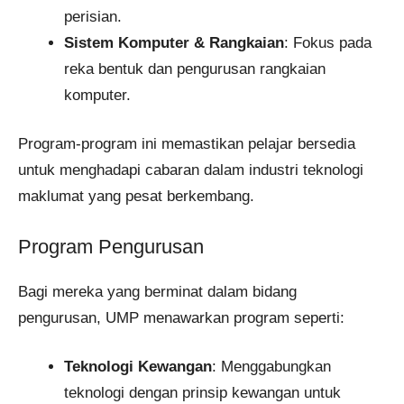
perisian.
Sistem Komputer & Rangkaian
: Fokus pada
reka bentuk dan pengurusan rangkaian
komputer.
Program-program ini memastikan pelajar bersedia
untuk menghadapi cabaran dalam industri teknologi
maklumat yang pesat berkembang.
Program Pengurusan
Bagi mereka yang berminat dalam bidang
pengurusan, UMP menawarkan program seperti:
Teknologi Kewangan
: Menggabungkan
teknologi dengan prinsip kewangan untuk