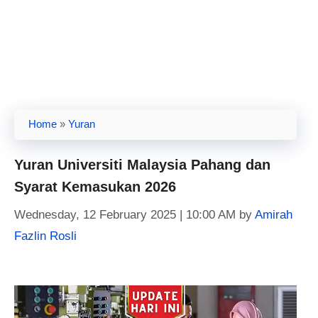
Home
»
Yuran
Yuran Universiti Malaysia Pahang dan
Syarat Kemasukan 2026
Wednesday, 12 February 2025 | 10:00 AM
by
Amirah
Fazlin Rosli