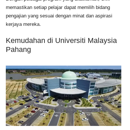
memastikan setiap pelajar dapat memilih bidang
pengajian yang sesuai dengan minat dan aspirasi
kerjaya mereka.
Kemudahan di Universiti Malaysia
Pahang