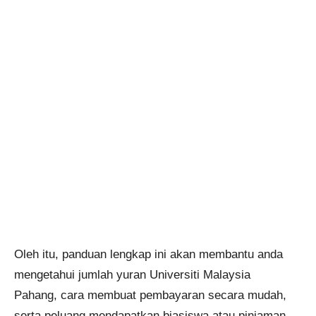
Oleh itu, panduan lengkap ini akan membantu anda
mengetahui jumlah yuran Universiti Malaysia
Pahang, cara membuat pembayaran secara mudah,
serta peluang mendapatkan biasiswa atau pinjaman