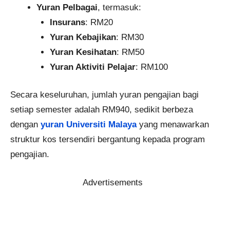
Yuran Pelbagai
, termasuk:
Insurans
: RM20
Yuran Kebajikan
: RM30
Yuran Kesihatan
: RM50
Yuran Aktiviti Pelajar
: RM100
Secara keseluruhan, jumlah yuran pengajian bagi
setiap semester adalah RM940, sedikit berbeza
dengan
yuran Universiti Malaya
yang menawarkan
struktur kos tersendiri bergantung kepada program
pengajian.
Advertisements