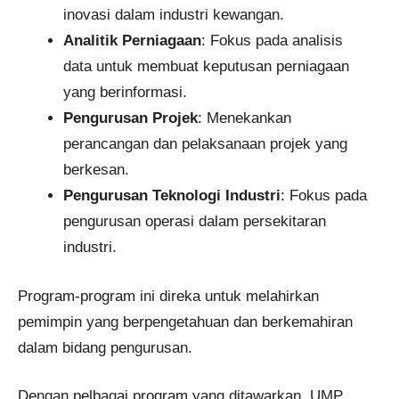
inovasi dalam industri kewangan.
Analitik Perniagaan
: Fokus pada analisis
data untuk membuat keputusan perniagaan
yang berinformasi.
Pengurusan Projek
: Menekankan
perancangan dan pelaksanaan projek yang
berkesan.
Pengurusan Teknologi Industri
: Fokus pada
pengurusan operasi dalam persekitaran
industri.
Program-program ini direka untuk melahirkan
pemimpin yang berpengetahuan dan berkemahiran
dalam bidang pengurusan.
Dengan pelbagai program yang ditawarkan, UMP