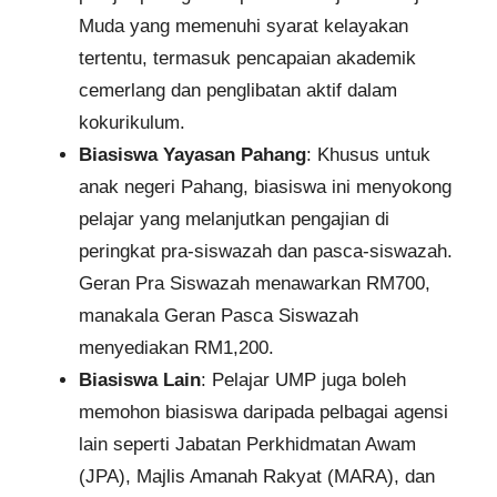
Muda yang memenuhi syarat kelayakan
tertentu, termasuk pencapaian akademik
cemerlang dan penglibatan aktif dalam
kokurikulum.
Biasiswa Yayasan Pahang
: Khusus untuk
anak negeri Pahang, biasiswa ini menyokong
pelajar yang melanjutkan pengajian di
peringkat pra-siswazah dan pasca-siswazah.
Geran Pra Siswazah menawarkan RM700,
manakala Geran Pasca Siswazah
menyediakan RM1,200.
Biasiswa Lain
: Pelajar UMP juga boleh
memohon biasiswa daripada pelbagai agensi
lain seperti Jabatan Perkhidmatan Awam
(JPA), Majlis Amanah Rakyat (MARA), dan