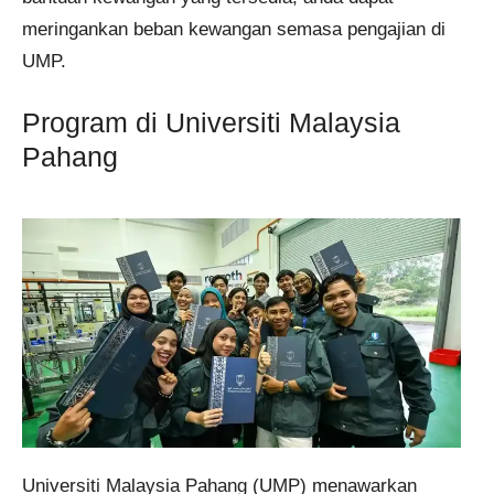
meringankan beban kewangan semasa pengajian di
UMP.
Program di Universiti Malaysia
Pahang
Universiti Malaysia Pahang (UMP) menawarkan