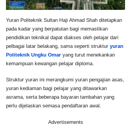
Yuran Politeknik Sultan Haji Ahmad Shah ditetapkan
pada kadar yang berpatutan bagi memastikan
pendidikan teknikal dapat diakses oleh pelajar dari
pelbagai latar belakang, sama seperti struktur
yuran
Politeknik Ungku Omar
yang turut menekankan
kemampuan kewangan pelajar diploma.
Struktur yuran ini merangkumi yuran pengajian asas,
yuran kediaman bagi pelajar yang ditawarkan
asrama, serta beberapa bayaran tambahan yang
perlu dijelaskan semasa pendaftaran awal.
Advertisements