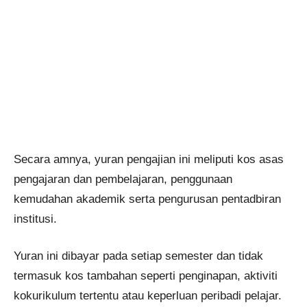
Secara amnya, yuran pengajian ini meliputi kos asas
pengajaran dan pembelajaran, penggunaan
kemudahan akademik serta pengurusan pentadbiran
institusi.
Yuran ini dibayar pada setiap semester dan tidak
termasuk kos tambahan seperti penginapan, aktiviti
kokurikulum tertentu atau keperluan peribadi pelajar.