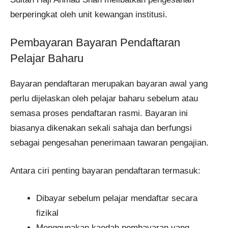
berperingkat oleh unit kewangan institusi.
Pembayaran Bayaran Pendaftaran
Pelajar Baharu
Bayaran pendaftaran merupakan bayaran awal yang
perlu dijelaskan oleh pelajar baharu sebelum atau
semasa proses pendaftaran rasmi. Bayaran ini
biasanya dikenakan sekali sahaja dan berfungsi
sebagai pengesahan penerimaan tawaran pengajian.
Antara ciri penting bayaran pendaftaran termasuk:
Dibayar sebelum pelajar mendaftar secara
fizikal
Menggunakan kaedah pembayaran yang