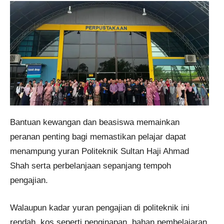
Bantuan kewangan dan beasiswa memainkan
peranan penting bagi memastikan pelajar dapat
menampung yuran Politeknik Sultan Haji Ahmad
Shah serta perbelanjaan sepanjang tempoh
pengajian.
Walaupun kadar yuran pengajian di politeknik ini
rendah, kos seperti penginapan, bahan pembelajaran