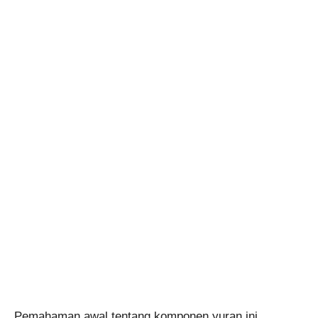
Pemahaman awal tentang komponen yuran ini