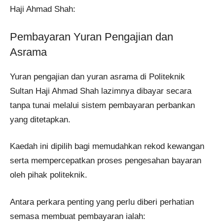
Haji Ahmad Shah:
Pembayaran Yuran Pengajian dan
Asrama
Yuran pengajian dan yuran asrama di Politeknik
Sultan Haji Ahmad Shah lazimnya dibayar secara
tanpa tunai melalui sistem pembayaran perbankan
yang ditetapkan.
Kaedah ini dipilih bagi memudahkan rekod kewangan
serta mempercepatkan proses pengesahan bayaran
oleh pihak politeknik.
Antara perkara penting yang perlu diberi perhatian
semasa membuat pembayaran ialah: