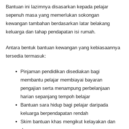
Bantuan ini lazimnya disasarkan kepada pelajar
sepenuh masa yang memerlukan sokongan
kewangan tambahan berdasarkan latar belakang
keluarga dan tahap pendapatan isi rumah.
Antara bentuk bantuan kewangan yang kebiasaannya
tersedia termasuk:
Pinjaman pendidikan disediakan bagi
membantu pelajar membiayai bayaran
pengajian serta menampung perbelanjaan
harian sepanjang tempoh belajar
Bantuan sara hidup bagi pelajar daripada
keluarga berpendapatan rendah
Skim bantuan khas mengikut kelayakan dan