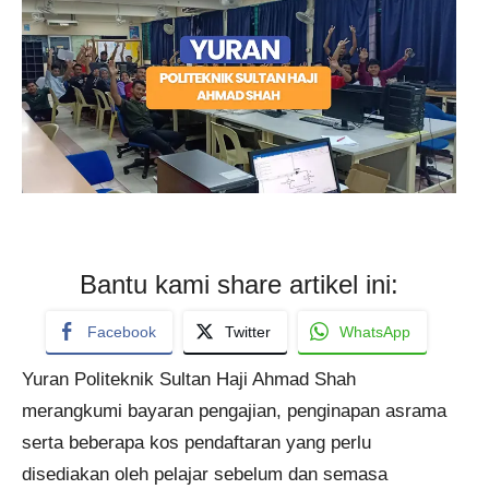
Bantu kami share artikel ini:
Facebook
Twitter
WhatsApp
Yuran Politeknik Sultan Haji Ahmad Shah
merangkumi bayaran pengajian, penginapan asrama
serta beberapa kos pendaftaran yang perlu
disediakan oleh pelajar sebelum dan semasa