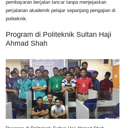
pembayaran berjalan lancar tanpa menjejaskan
perjalanan akademik pelajar sepanjang pengajian di
politeknik.
Program di Politeknik Sultan Haji
Ahmad Shah