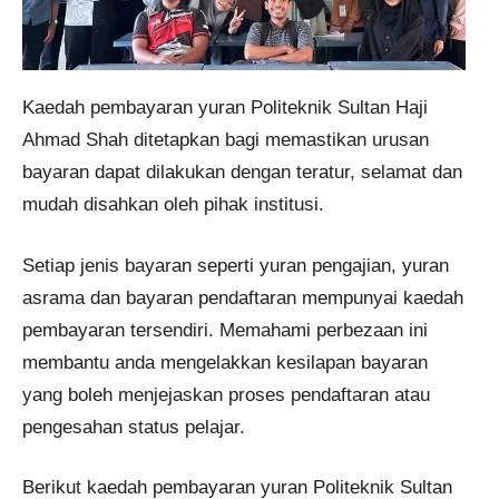
Kaedah pembayaran yuran Politeknik Sultan Haji
Ahmad Shah ditetapkan bagi memastikan urusan
bayaran dapat dilakukan dengan teratur, selamat dan
mudah disahkan oleh pihak institusi.
Setiap jenis bayaran seperti yuran pengajian, yuran
asrama dan bayaran pendaftaran mempunyai kaedah
pembayaran tersendiri. Memahami perbezaan ini
membantu anda mengelakkan kesilapan bayaran
yang boleh menjejaskan proses pendaftaran atau
pengesahan status pelajar.
Berikut kaedah pembayaran yuran Politeknik Sultan