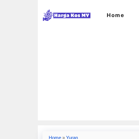
Skip
to
Home
content
Home
»
Yuran