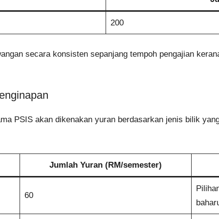
200
ngan secara konsisten sepanjang tempoh pengajian kerana
Penginapan
ama PSIS akan dikenakan yuran berdasarkan jenis bilik yang 
Jumlah Yuran (RM/semester)
Piliha
60
bahar