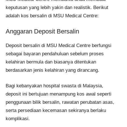
keputusan yang lebih yakin dan realistik. Berikut
adalah kos bersalin di MSU Medical Centre:
Anggaran Deposit Bersalin
Deposit bersalin di MSU Medical Centre berfungsi
sebagai bayaran pendahuluan sebelum proses
kelahiran bermula dan biasanya ditentukan
berdasarkan jenis kelahiran yang dirancang.
Bagi kebanyakan hospital swasta di Malaysia,
deposit ini bertujuan menampung kos awal seperti
penggunaan bilik bersalin, rawatan perubatan asas,
serta persediaan kecemasan sekiranya berlaku
komplikasi.