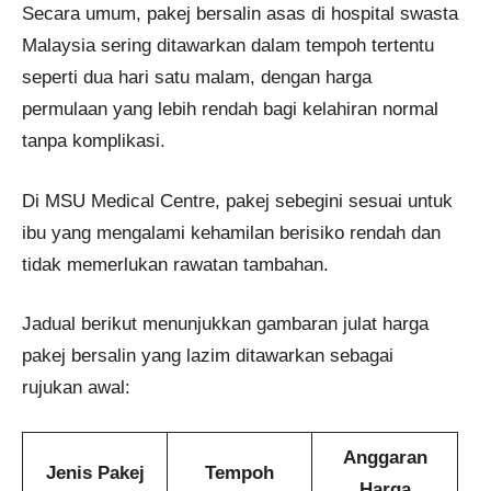
Secara umum, pakej bersalin asas di hospital swasta
Malaysia sering ditawarkan dalam tempoh tertentu
seperti dua hari satu malam, dengan harga
permulaan yang lebih rendah bagi kelahiran normal
tanpa komplikasi.
Di MSU Medical Centre, pakej sebegini sesuai untuk
ibu yang mengalami kehamilan berisiko rendah dan
tidak memerlukan rawatan tambahan.
Jadual berikut menunjukkan gambaran julat harga
pakej bersalin yang lazim ditawarkan sebagai
rujukan awal:
Anggaran
Jenis Pakej
Tempoh
Harga