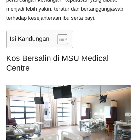
menjadi lebih yakin, teratur dan bertanggungjawab
terhadap kesejahteraan ibu serta bayi.
Isi Kandungan
Kos Bersalin di MSU Medical
Centre