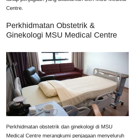
Centre.
Perkhidmatan Obstetrik &
Ginekologi MSU Medical Centre
Perkhidmatan obstetrik dan ginekologi di MSU
Medical Centre merangkumi penjagaan menyeluruh