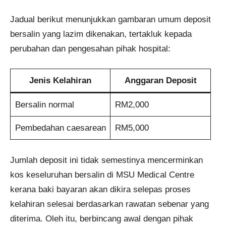
Jadual berikut menunjukkan gambaran umum deposit
bersalin yang lazim dikenakan, tertakluk kepada
perubahan dan pengesahan pihak hospital:
Jenis Kelahiran
Anggaran Deposit
Bersalin normal
RM2,000
Pembedahan caesarean
RM5,000
Jumlah deposit ini tidak semestinya mencerminkan
kos keseluruhan bersalin di MSU Medical Centre
kerana baki bayaran akan dikira selepas proses
kelahiran selesai berdasarkan rawatan sebenar yang
diterima. Oleh itu, berbincang awal dengan pihak