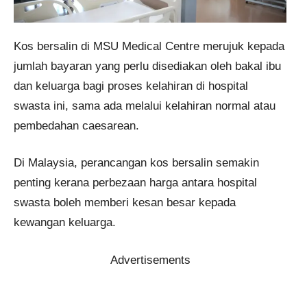
Kos bersalin di MSU Medical Centre merujuk kepada
jumlah bayaran yang perlu disediakan oleh bakal ibu
dan keluarga bagi proses kelahiran di hospital
swasta ini, sama ada melalui kelahiran normal atau
pembedahan caesarean.
Di Malaysia, perancangan kos bersalin semakin
penting kerana perbezaan harga antara hospital
swasta boleh memberi kesan besar kepada
kewangan keluarga.
Advertisements