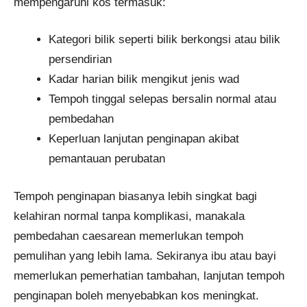
mempengaruhi kos termasuk:
Kategori bilik seperti bilik berkongsi atau bilik
persendirian
Kadar harian bilik mengikut jenis wad
Tempoh tinggal selepas bersalin normal atau
pembedahan
Keperluan lanjutan penginapan akibat
pemantauan perubatan
Tempoh penginapan biasanya lebih singkat bagi
kelahiran normal tanpa komplikasi, manakala
pembedahan caesarean memerlukan tempoh
pemulihan yang lebih lama. Sekiranya ibu atau bayi
memerlukan pemerhatian tambahan, lanjutan tempoh
penginapan boleh menyebabkan kos meningkat.