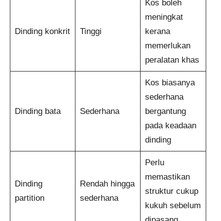
Kos boleh
meningkat
Dinding konkrit
Tinggi
kerana
memerlukan
peralatan khas
Kos biasanya
sederhana
Dinding bata
Sederhana
bergantung
pada keadaan
dinding
Perlu
memastikan
Dinding
Rendah hingga
struktur cukup
partition
sederhana
kukuh sebelum
dipasang